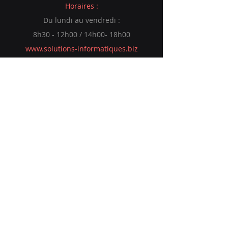
Horaires :
Du lundi au vendredi :
8h30 - 12h00 / 14h00- 18h00
www.solutions-informatiques.biz
© 2035 par L'esperluette Communication
- Solutions Informatiques
Accueil
Bureautique
Solutions
Informatique
Alarme