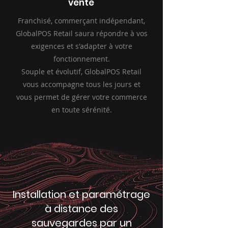
vente
Franchisé, commerçant indépendant,
GlobalPOS Retail saura répondre à vos
exigences et s'adapter à votre
fonctionnement.
Souple et évolutif, GlobalPOS Retail
vous accompagne tous les jours et
vous permet de gérer votre commerce
en toute sérénité.
Installation et paramétrage
à distance des
sauvegardes par un