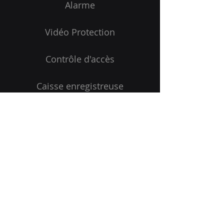
Alarme
Vidéo Protection
Contrôle d'accès
Caisse enregistreuse
contactez-nous !
Zone d'intervention
Haute-Marne
Marne