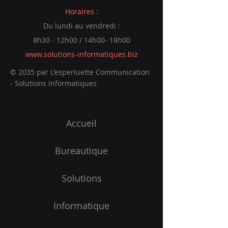
Horaires :
Du lundi au vendredi :
8h30 - 12h00 / 14h00- 18h00
www.solutions-informatiques.biz
© 2035 par L'esperluette Communication
- Solutions Informatiques
Accueil
Bureautique
Solutions
Informatique